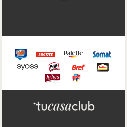
Trucos de limpieza
Cómo desinfectar y limpiar el
baño con lejía
...