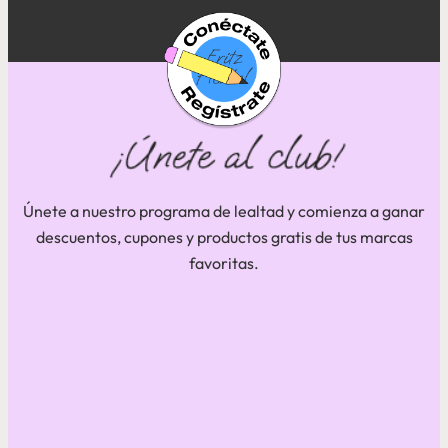
Cómo hidratar el pelo en
Cómo quitar manchas
casa: 10 consejos fáciles
¿Por qué es importante
de sudor
Cómo acabar con las
...
desinfectar la cocina en
...
hormigas en tu hogar
verano?
Removing stains made easy
...
...
...
Únete a nuestro programa de lealtad y comienza a ganar
...
Saber más
descuentos, cupones y productos gratis de tus marcas
...
Saber más
...
favoritas.
Saber más
Saber más