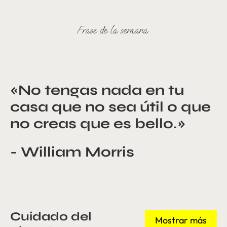
Tu familia y tú
Coloración del cabello
Frase de la semana
Para qué sirve el aceite de
Trucos y consejos para hacer
coco y beneficios para la piel
mechas en casa
«No tengas nada en tu
...
...
casa que no sea útil o que
no creas que es bello.»
- William Morris
Cuidado del
Mostrar más