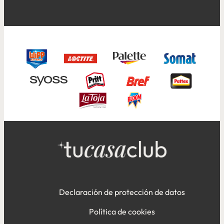
Cómo limpiar tu esterilla de
Cómo limpiar un bolso de piel
yoga
...
...
Declaración de protección de datos
Política de cookies