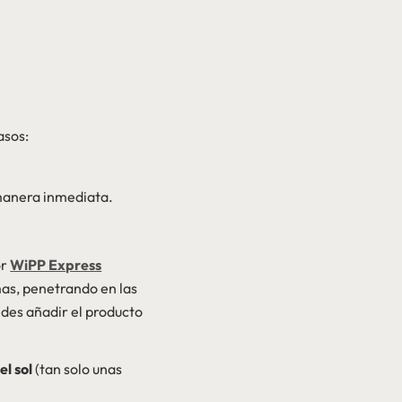
pasos:
e manera inmediata.
or
WiPP Express
mas, penetrando en las
edes añadir el producto
el sol
(tan solo unas