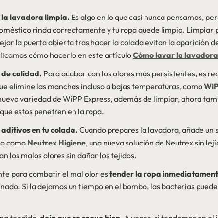
 la lavadora limpia.
Es algo en lo que casi nunca pensamos, pe
doméstico rinda correctamente y tu ropa quede limpia. Limpiar
dejar la puerta abierta tras hacer la colada evitan la aparición
plicamos cómo hacerlo en este artículo
Cómo lavar la lavador
 de calidad.
Para acabar con los olores más persistentes, es r
que elimine las manchas incluso a bajas temperaturas, como
WiP
 nueva variedad de WiPP Express, además de limpiar, ahora tamb
 que estos penetren en la ropa.
 aditivos en tu colada.
Cuando prepares la lavadora, añade un
ado como
Neutrex Higiene
, una nueva solución de Neutrex sin lejí
an los malos olores sin dañar los tejidos.
te para combatir el mal olor es
tender la ropa inmediatamen
nado. Si la dejamos un tiempo en el bombo, las bacterias pued
.
opa tendida,
deja que se seque bien
. A veces, si tendemos en el i