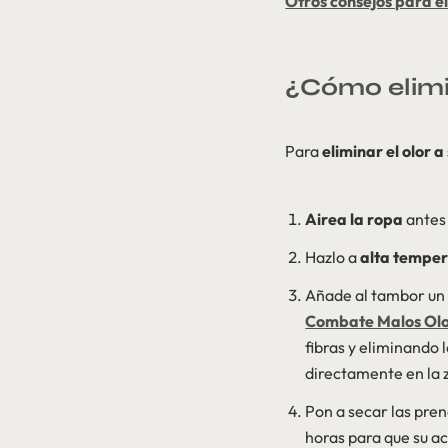
Otros consejos para el
¿Cómo elimin
Para
eliminar el olor 
Airea la ropa
antes 
Hazlo a
alta tempe
Añade al tambor un 
Combate Malos Ol
fibras y eliminando
directamente en la z
Pon a secar las pre
horas para que su ac