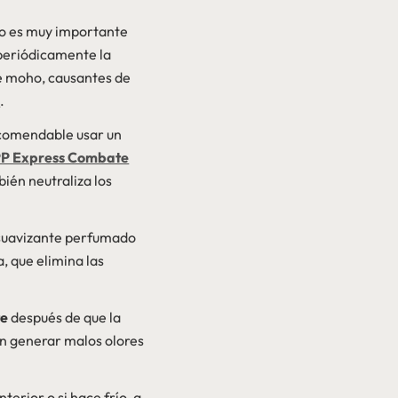
ro es muy importante
 periódicamente la
 de moho, causantes de
a
.
ecomendable usar un
P Express Combate
ién neutraliza los
 suavizante perfumado
a, que elimina las
te
después de que la
en generar malos olores
nterior o si hace frío, a