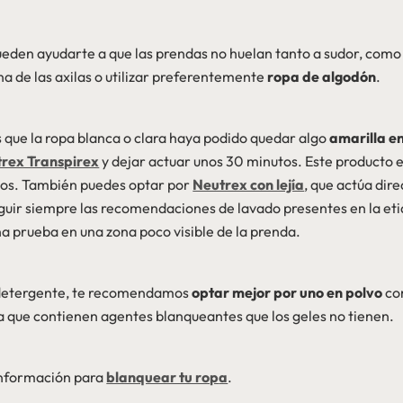
ueden ayudarte a que las prendas no huelan tanto a sudor, como 
na de las axilas o utilizar preferentemente
ropa de algodón
.
s que la ropa blanca o clara haya podido quedar algo
amarilla en
rex Transpirex
y dejar actuar unos 30 minutos. Este producto el
jidos. También puedes optar por
Neutrex con lejía
, que actúa dir
ir siempre las recomendaciones de lavado presentes en la etiq
a prueba en una zona poco visible de la prenda.
lo detergente, te recomendamos
optar mejor por uno en polvo
c
ya que contienen agentes blanqueantes que los geles no tienen.
información para
blanquear tu rop
a
.