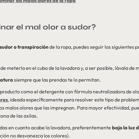
iminar los malos olores de la ropa
ar el mal olor a sudor?
a sudor o transpiración
de la ropa, puedes seguir los siguientes 
de meterla en el cubo de la lavadora y, a ser posible, lávala d
ratura
siempre que las prendas te lo permitan.
producto como el detergente con fórmula neutralizadora de ol
ores
, ideada específicamente para resolver este tipo de proble
 los malos olores que las impregnan. Para mayor efectividad, pu
ona de las axilas.
ndas en cuanto acabe la lavadora, preferentemente
bajo la luz d
ción no desvanezca los colores).