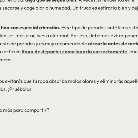
s secarse y coge olor a humedad. Un truco es estirarla bien y de
tiva con especial atención.
Este tipo de prendas sintéticas est
uelen ser más proclives a oler mal. Por eso, debemos evitar pone
l resto de prendas y es muy recomendable
airearla antes de mete
o artículo
Ropa de deporte: cómo lavarla correctamente
, en
rendas.
os evitarás que tu ropa absorba malos olores y eliminarás aquel
as. ¡Pruébalos!
uco más para compartir?