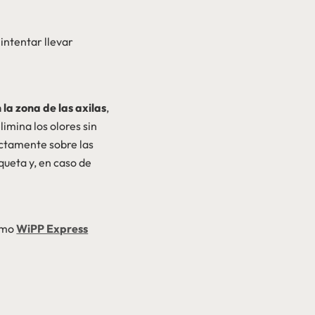
intentar llevar
 la zona de las axilas
,
imina los olores sin
ectamente sobre las
ueta y, en caso de
omo
WiPP Express