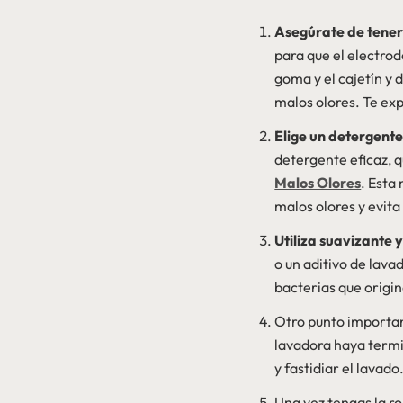
Asegúrate de tener
para que el electro
goma y el cajetín y 
malos olores. Te ex
Elige un detergente
detergente eficaz, 
Malos Olores
. Esta
malos olores y evita
Utiliza suavizante y
o un aditivo de lav
bacterias que origin
Otro punto importan
lavadora haya termi
y fastidiar el lavado
Una vez tengas la r