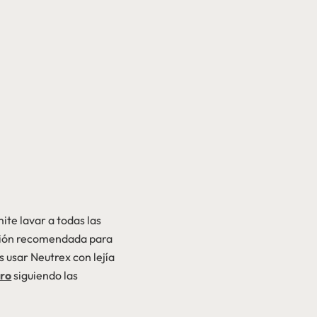
te lavar a todas las
ación recomendada para
s usar Neutrex con lejía
uro
siguiendo las