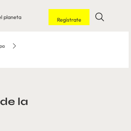
l planeta
Regístrate
opa
de la