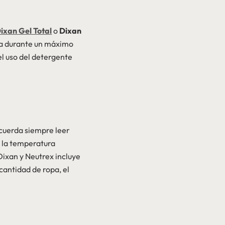
ixan Gel Total
o
Dixan
ha durante un máximo
el uso del detergente
ecuerda siempre leer
y la temperatura
 Dixan y Neutrex incluye
cantidad de ropa, el