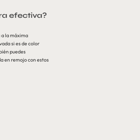
a efectiva?
a a la máxima
ada si es de color
mbién puedes
nda en remojo con estos