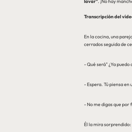
lavar"
. ¡No hay mancha
Transcripción del vídeo
En la cocina, una pare
cerrados seguida de ce
- Qué será" ¿Ya puedo a
- Espera. Tú piensa en 
- No me digas que por 
Él la mira sorprendido: