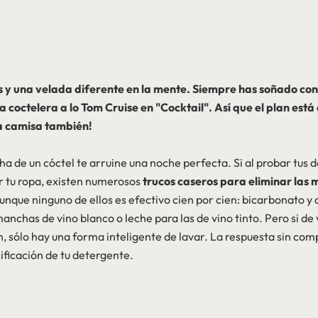
 y una velada diferente en la mente. Siempre has soñado con 
 coctelera a lo Tom Cruise en "Cocktail". Así que el plan está
a camisa también!
a de un cóctel te arruine una noche perfecta. Si al probar tus 
r tu ropa, existen numerosos
trucos caseros para eliminar las
aunque ninguno de ellos es efectivo cien por cien: bicarbonato 
 manchas de vino blanco o leche para las de vino tinto. Pero si de
sólo hay una forma inteligente de lavar. La respuesta sin comp
ificación de tu detergente.