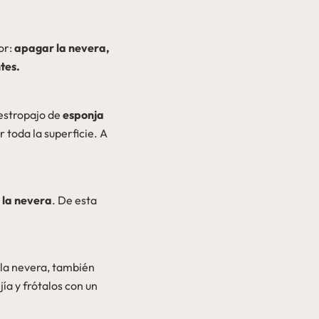
or:
apagar la nevera,
ntes.
 estropajo de
esponja
 toda la superficie. A
e la nevera
. De esta
la nevera, también
jía y frótalos con un