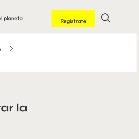
l planeta
Regístrate
n
ar la