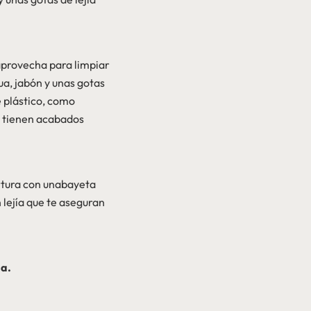
 aprovecha para limpiar
a, jabón y unas gotas
e plástico, como
no tienen acabados
ertura con unabayeta
n lejía que te aseguran
da.