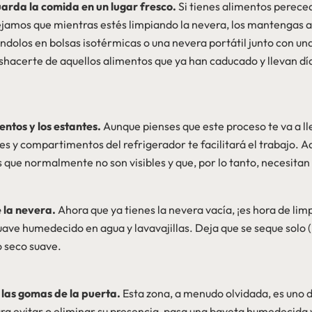
uarda la comida en un lugar fresco.
Si tienes alimentos perece
ejamos que mientras estés limpiando la nevera, los mantengas 
dolos en bolsas isotérmicas o una nevera portátil junto con un
acerte de aquellos alimentos que ya han caducado y llevan dí
ntos y los estantes.
Aunque pienses que este proceso te va a l
tes y compartimentos del refrigerador te facilitará el trabajo.
s que normalmente no son visibles y que, por lo tanto, necesita
e la nevera.
Ahora que ya tienes la nevera vacía, ¡es hora de limpi
uave humedecido en agua y lavavajillas. Deja que se seque solo 
o seco suave.
 las gomas de la puerta.
Esta zona, a menudo olvidada, es uno d
 evitar o eliminar su presencia, pasa una bayeta humedecida y