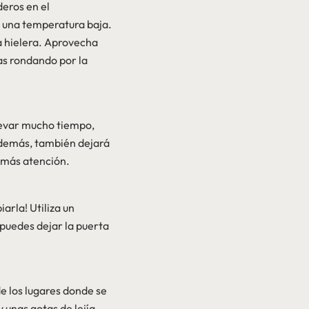
deros en el
a una temperatura baja.
a hielera. Aprovecha
as rondando por la
levar mucho tiempo,
 Además, también dejará
n más atención.
arla! Utiliza un
(puedes dejar la puerta
e los lugares donde se
 unas gotas de lejía