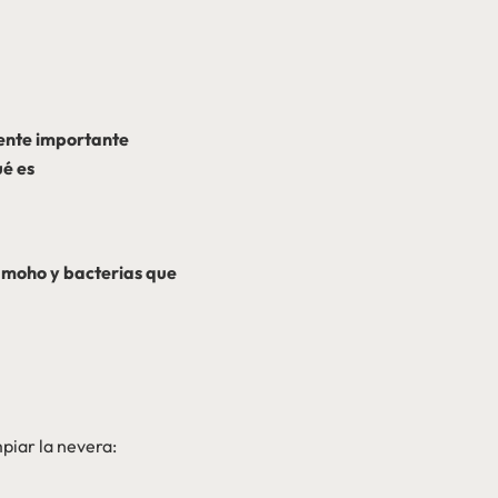
mente importante
ué es
 moho y bacterias que
piar la nevera: