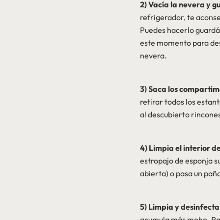
2) Vacía la nevera y g
refrigerador, te acons
Puedes hacerlo guardán
este momento para desh
nevera.
3) Saca los compartime
retirar todos los estan
al descubierto rincone
4) Limpia el interior d
estropajo de esponja s
abierta) o pasa un pañ
5) Limpia y desinfecta
acumula más moho. Para