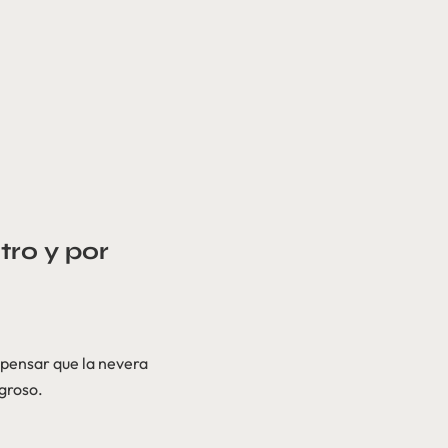
tro y por
 pensar que la nevera
igroso.