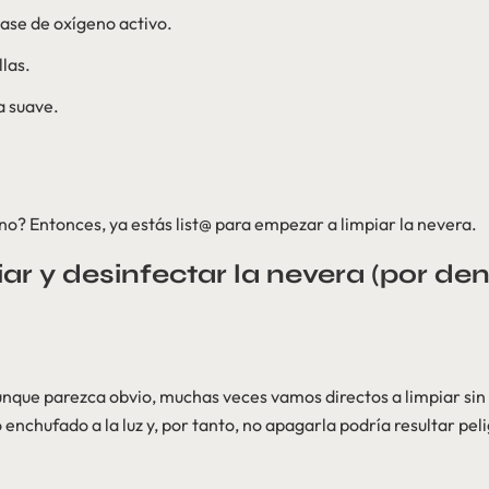
 base de oxígeno activo.
las.
a suave.
no? Entonces, ya estás list@ para empezar a limpiar la nevera.
r y desinfectar la nevera (por den
nque parezca obvio, muchas veces vamos directos a limpiar sin
enchufado a la luz y, por tanto, no apagarla podría resultar pel