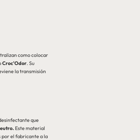
utralizan como colocar
o
Croc'Odor
. Su
eviene la transmisión
n desinfectante que
eutro.
Este material
 por el fabricante a la