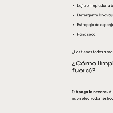
Lejía o limpiador a
Detergente lavavajil
Estropajo de esponj
Paño seco.
¿Los tienes todos a ma
¿Cómo limpia
fuera)?
1) Apaga la nevera.
Au
es un electrodoméstico 