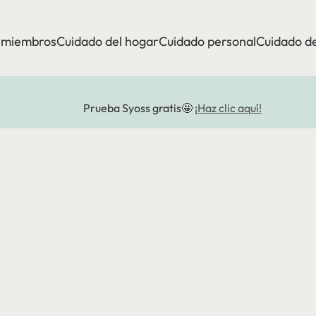
a miembros
Cuidado del hogar
Cuidado personal
Cuidado de
Prueba Syoss gratis🤩
¡Haz clic aquí!