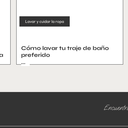
Lavar y cuidar la ropa
Cómo lavar tu traje de baño
a
preferido
...
Encuentra