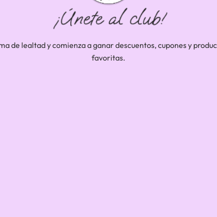
...
ma de lealtad y comienza a ganar descuentos, cupones y product
...
Saber más
...
favoritas.
Saber más
...
Saber más
Saber más