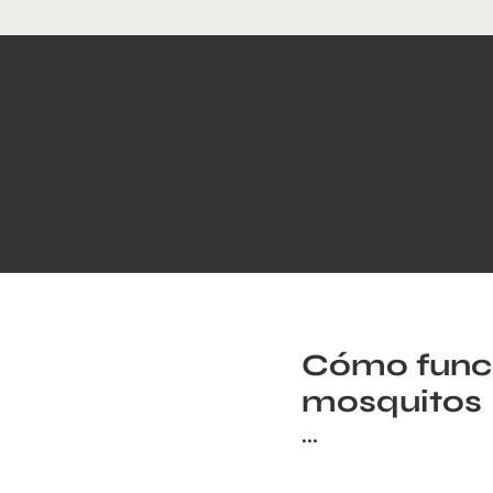
Cómo funci
mosquitos
...