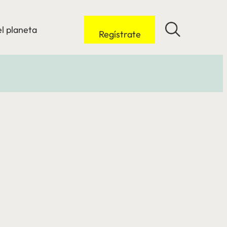
l planeta
Regístrate