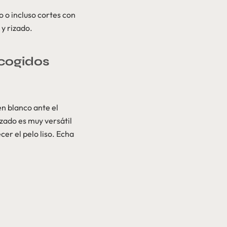
o o incluso cortes con
 y rizado.
ecogidos
n blanco ante el
izado es muy versátil
er el pelo liso. Echa