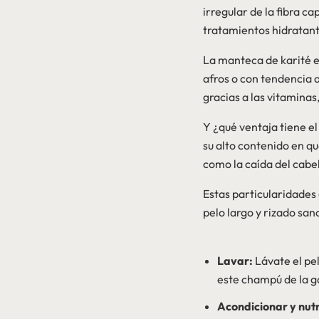
irregular de la fibra c
tratamientos hidratan
La manteca de karité e
afros o con tendencia 
gracias a las vitamina
Y ¿qué ventaja tiene el
su alto contenido en q
como la caída del cabe
Estas particularidades 
pelo largo y rizado san
Lavar:
Lávate el pe
este champú de la ga
Acondicionar y nutr