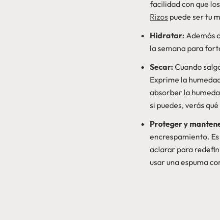
facilidad con que l
Rizos
puede ser tu me
Hidratar:
Además de
la semana para forta
Secar:
Cuando salgas
Exprime la humedad 
absorber la humedad
si puedes, verás qué
Proteger y manten
encrespamiento. Es 
aclarar para redefin
usar una espuma c