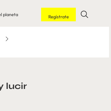
l planeta
Regístrate
 lucir