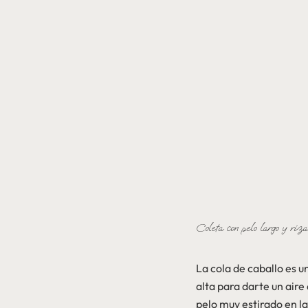
Coleta con pelo largo y riza
La cola de caballo es 
alta para darte un air
pelo muy estirado en la 