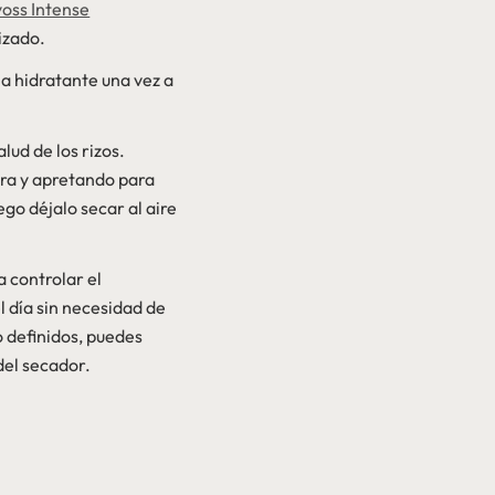
yoss Intense
rizado.
a hidratante una vez a
lud de los rizos.
bra y apretando para
go déjalo secar al aire
a controlar el
 día sin necesidad de
o definidos, puedes
del secador.