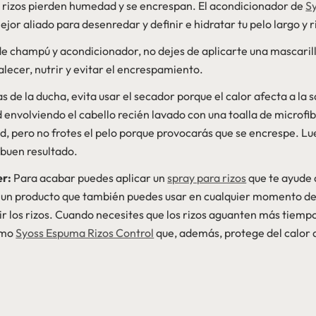
os rizos pierden humedad y se encrespan. El acondicionador de
S
jor aliado para desenredar y definir e hidratar tu pelo largo y 
 champú y acondicionador, no dejes de aplicarte una mascarill
lecer, nutrir y evitar el encrespamiento.
 de la ducha, evita usar el secador porque el calor afecta a la sa
envolviendo el cabello recién lavado con una toalla de microfi
, pero no frotes el pelo porque provocarás que se encrespe. Lue
 buen resultado.
er:
Para acabar puedes aplicar un
spray para rizos
que te ayude 
un producto que también puedes usar en cualquier momento del
ir los rizos. Cuando necesites que los rizos aguanten más tiemp
omo
Syoss Espuma Rizos Control
que, además, protege del calor 